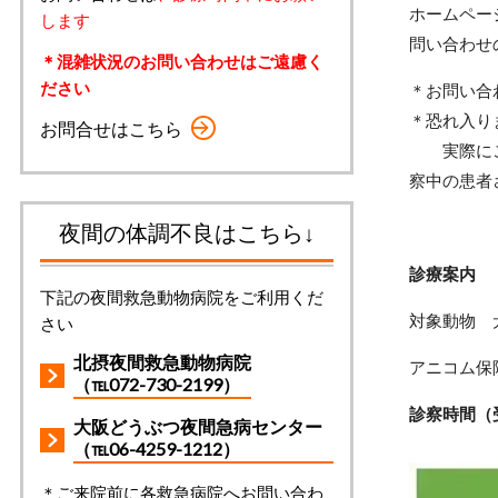
ホームペー
します
問い合わせ
＊混雑状況のお問い合わせはご遠慮く
ださい
＊お
＊恐れ入
お問合せはこちら
実際にご来
察中の患者
夜間の体調不良はこちら↓
診療案内
下記の夜間救急動物病院をご利用くだ
対象動物 
さい
北摂夜間救急動物病院
アニコム保
（℡072-730-2199）
診察時間（
大阪どうぶつ夜間急病センター
（℡06-4259-1212）
＊ご来院前に各救急病院へお問い合わ