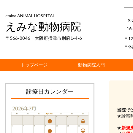
emina ANIMAL HOSPITAL
9
えみな動物病院
16
〒566-0046 大阪府摂津市別府1-4-6
＊1
＊休
トップページ
動物病院入門
診療日カレンダー
当院で
★診察
★開
★
新規