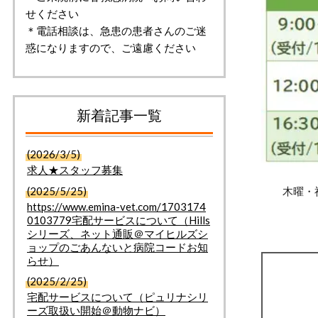
せください
＊電話相談は、急患の患者さんのご迷
惑になりますので、ご遠慮ください
新着記事一覧
(2026/3/5)
求人★スタッフ募集
木曜・祝
(2025/5/25)
https://www.emina-vet.com/1703174
0103779宅配サービスについて（Hills
シリーズ、ネット通販＠マイヒルズシ
ョップのごあんないと病院コードお知
らせ）
(2025/2/25)
宅配サービスについて（ピュリナシリ
ーズ取扱い開始＠動物ナビ）