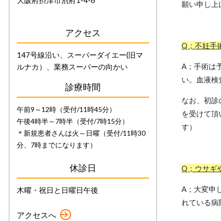
大阪府摂津市別府1-4-6
願い申し上
アクセス
Q；不妊手
147号線沿い、スーパーダイエー(旧マ
A；手術は
ルナカ）、業務スーパーの向かい
い。血液検
診療時間
なお、初診
午前9～12時（受付/11時45分）
を受けて頂
午後4時半～7時半（受付/7時15分）
す）
＊新規患者さんは火～日曜（受付/11時30
分、7時までになります）
休診日
Q；ウサギ
A；大変申
木曜・祝日と日曜日午後
れている病
アクセスへ