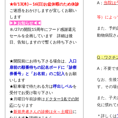
当院は
A；
★8/13(木)～16(日)お盆休暇のため休診
ご来
ご迷惑をおかけしますが宜しくお願い
します
等）によっ
▶▶お知らせ◀◀
また、予約
８/27の開院15周年にフード感謝還元
動物病院さ
セールを企画しています 詳細は後
日、告知しますので暫くお待ち下さい
Q；ワクチ
★開院前にお待ち下さる場合は、
入口
扉前の順番待ちの記名ボードに「診察
A；不要で
券番号」と「お名前」のご記入
をお願
なお、生後
いします
★駐車場で待たれる方は
呼出しベル
を
す。その場
受付でお受け取り下さい
また、子犬
★
月曜日午前診療は
ドクター1名での対
化に慣れて
応
になります
★
新規患者さんの診療は火～土曜日
に
＊詳しくは
なります▶
詳細はこちら