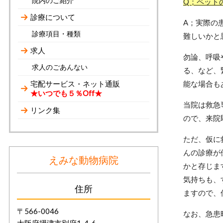
院内のご紹介
Q；ペット
診療について
A；実際の
診療項目・種類
難しいかと
求人
勿論、呼吸
求人のごあんない
る、など、
宅配サービス・ネット通販
能な場合も
★いつでも５％Off★
当院は救急
リンク集
ので、来院
ただ、仮に
んの診療が
えみな動物病院
かと存じま
気持ちも、
住所
ますので、
〒566-0046
なお、急患