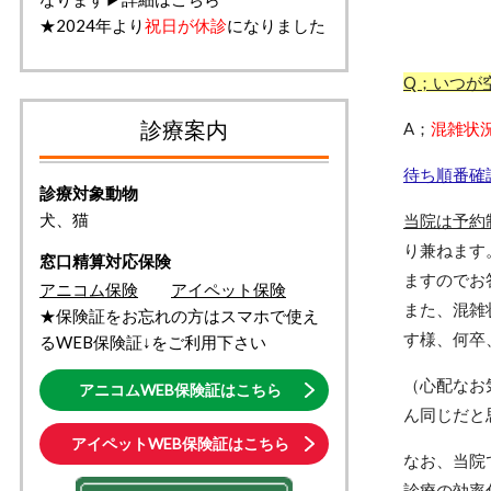
★2024年より
祝日が休診
になりました
Q；いつが
診療案内
A；
混雑状
待ち順番確認
診療対象動物
犬、猫
当院は予約
り兼ねます
窓口精算対応保険
ま
アニコム保険
アイペット保険
また、
混雑
★保険証をお忘れの方はスマホで使え
す様、何卒
るWEB保険証↓をご利用下さい
（心配なお
アニコムWEB保険証はこちら
ん同じだと
アイペットWEB保険証はこちら
なお、
当院
診療の効率