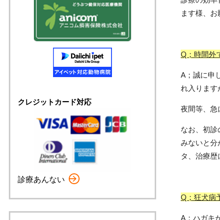
ます様、お
Q；時間外
A；誠に申
れ入ります
クレジットカード対応
夜間等、急
なお、初診
みないと分
タ、治療歴
診療あんない
Q；狂犬病
A；ハガキ