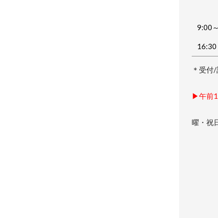
9:00
16:3
＊受付/
▶午前1
＊1
曜・祝