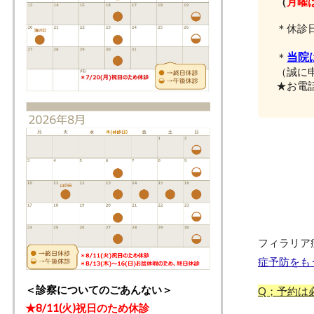
（
月曜
＊休診
＊診
当院
＊
（誠に
★お電
フィラリア
症予防をも
＜診察についてのごあんない＞
Q；予約は
★
8/11(火)祝日のため休診